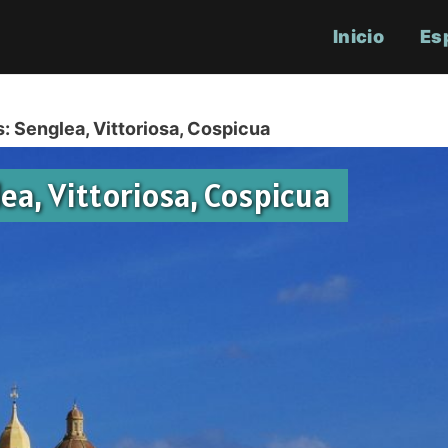
Inicio
Es
: Senglea, Vittoriosa, Cospicua
ea, Vittoriosa, Cospicua