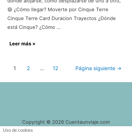
dónde alojarse, cómo desplazarse de uno a otro,
😄 ¿Cómo llegar? Moverte por Cinque Terre
Cinque Terre Card Duracion Trayectos ¿Dónde
está Cinque? ¿Cómo …
Preguntas
Leer más »
frecuentes:
viajar
Paginación
1
2
…
12
Página siguiente
→
a
de
Cinque
entradas
Terre
Copyright © 2026 Cuentaunviaje.com
Uso de cookies