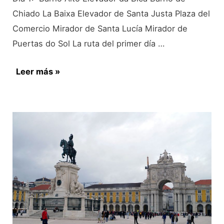
Chiado La Baixa Elevador de Santa Justa Plaza del
Comercio Mirador de Santa Lucía Mirador de
Puertas do Sol La ruta del primer día …
¿Qué
Leer más »
ver
en
Lisboa
en
3
días?