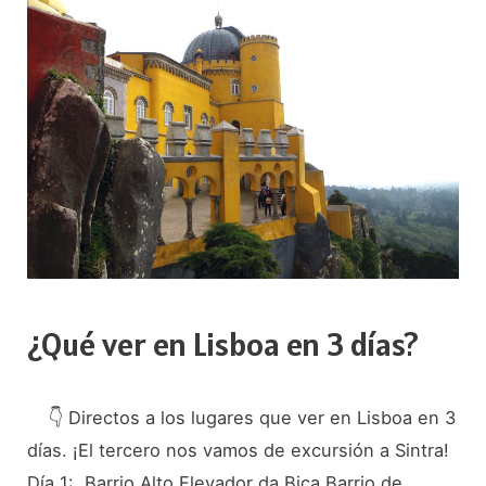
Ronda
en
1
día
¿Qué ver en Lisboa en 3 días?
👇 Directos a los lugares que ver en Lisboa en 3
días. ¡El tercero nos vamos de excursión a Sintra!
Día 1: Barrio Alto Elevador da Bica Barrio de