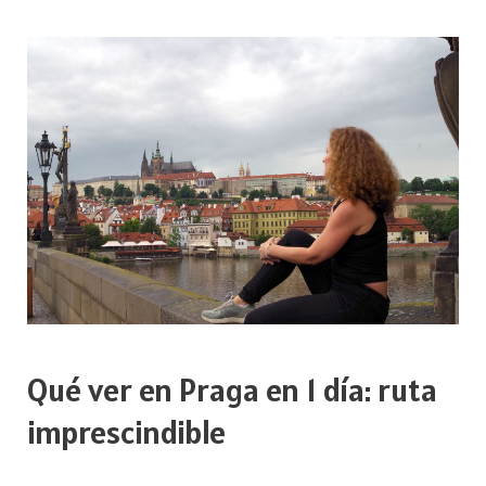
en
Praga
en
2
días
Qué ver en Praga en 1 día: ruta
imprescindible