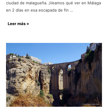
ciudad de malagueña. ¡Veamos qué ver en Málaga
en 2 días en esa escapada de fin …
Qué
Leer más »
ver
en
Málaga
en
2
días