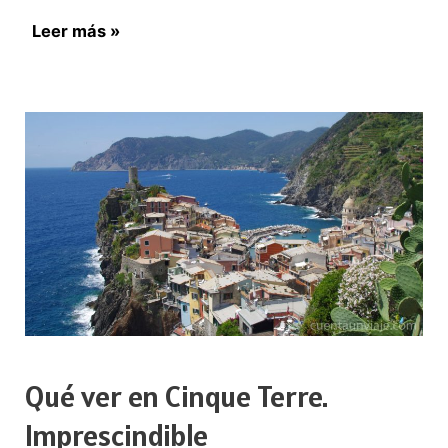
Viajar
Leer más »
en
tren
desde
Albacete
Qué ver en Cinque Terre.
Imprescindible