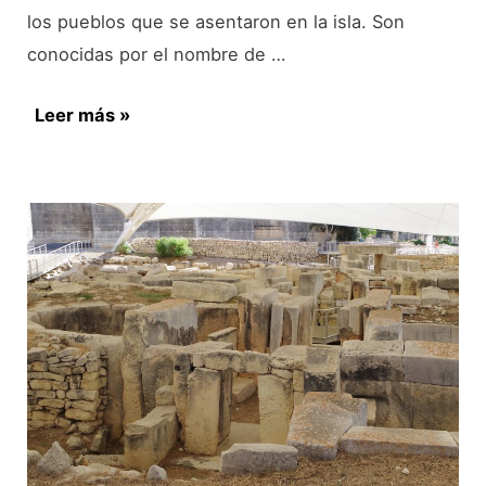
los pueblos que se asentaron en la isla. Son
conocidas por el nombre de …
Las
Leer más »
Tres
Ciudades:
Senglea,
Vittoriosa,
Cospicua