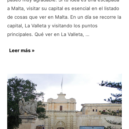
a Malta, visitar su capital es esencial en el listado
de cosas que ver en Malta. En un día se recorre la
capital, La Valleta y visitando los puntos
principales. Qué ver en La Valleta, …
La
Leer más »
Valletta
en
un
día,
capital
de
Malta