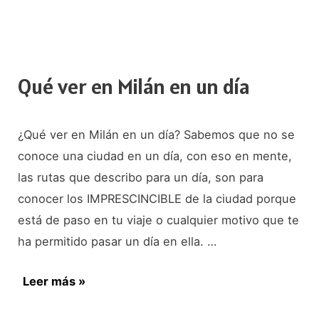
de
7
días
por
Qué ver en Milán en un día
Italia:
Verona,
¿Qué ver en Milán en un día? Sabemos que no se
Venecia,
conoce una ciudad en un día, con eso en mente,
Florencia
las rutas que describo para un día, son para
y
conocer los IMPRESCINCIBLE de la ciudad porque
Milán
está de paso en tu viaje o cualquier motivo que te
ha permitido pasar un día en ella. …
Qué
Leer más »
ver