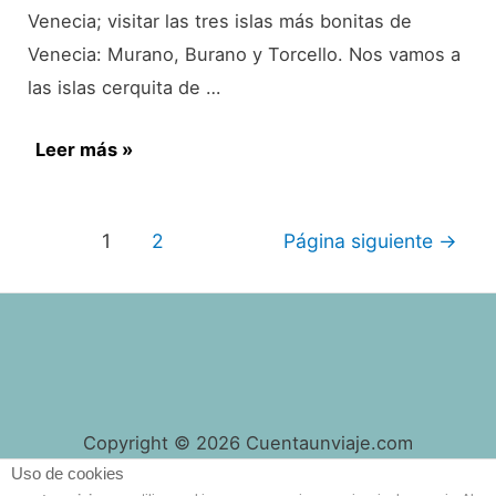
Venecia; visitar las tres islas más bonitas de
Venecia: Murano, Burano y Torcello. Nos vamos a
las islas cerquita de …
Las
Leer más »
islas
más
Paginación
1
2
Página siguiente
→
bonitas
de
de
entradas
Venecia:
Murano,
Burano
y
Copyright © 2026 Cuentaunviaje.com
Torcello
Uso de cookies