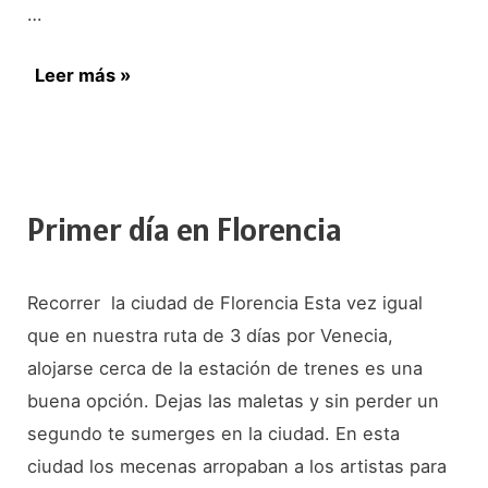
…
Las
Leer más »
mejores
vistas
de
Florencia:
Primer día en Florencia
desde
la
Recorrer la ciudad de Florencia Esta vez igual
Plaza
que en nuestra ruta de 3 días por Venecia,
de
alojarse cerca de la estación de trenes es una
Miguel
buena opción. Dejas las maletas y sin perder un
Ángel
segundo te sumerges en la ciudad. En esta
ciudad los mecenas arropaban a los artistas para