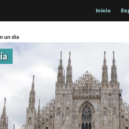
Inicio
Es
n un día
ía