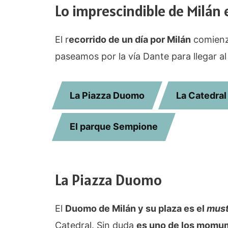
Lo imprescindible de Milán 
El r
ecorrido de un día por Milán
comienz
paseamos por la vía Dante para llegar a
La Piazza Duomo
La Catedral
El parque Sempione
La Piazza Duomo
El
Duomo de Milán y su plaza es el
mus
Catedral. Sin duda
es uno de los momum