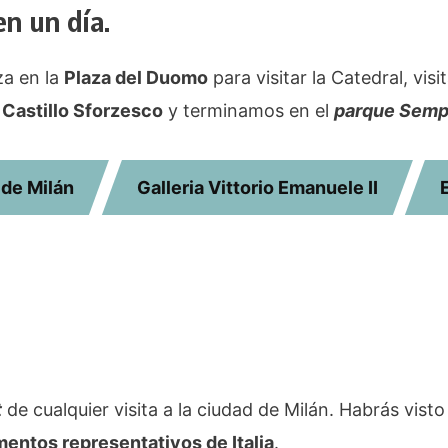
en un día.
a en la
Plaza del Duomo
para visitar la Catedral, vis
l
Castillo Sforzesco
y terminamos en el
parque Sempi
 de Milán
Galleria Vittorio Emanuele II
t
de cualquier visita a la ciudad de Milán. Habrás visto
entos representativos de Italia
.