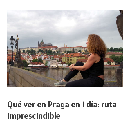
en
Praga
en
2
días
Qué ver en Praga en 1 día: ruta
imprescindible