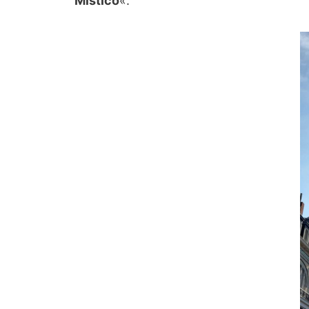
Místico
«.