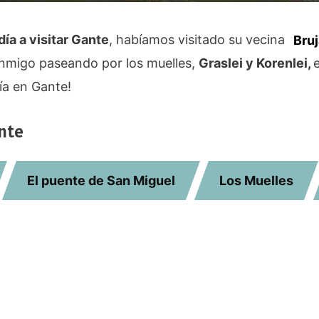
día a visitar Gante
, habíamos visitado su vecina
Bru
conmigo paseando por los muelles,
Graslei y Korenlei,
ía en Gante!
ante
El puente de San Miguel
Los Muelles