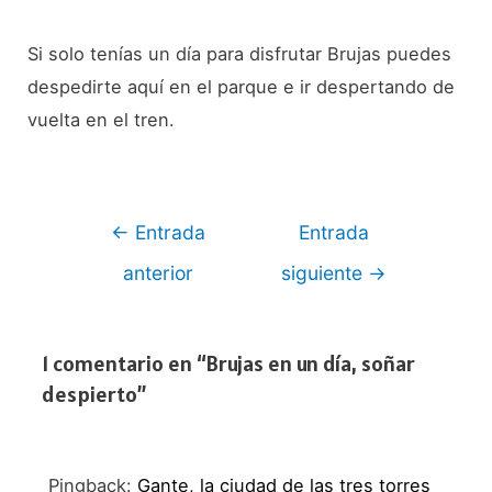
Si solo tenías un día para disfrutar Brujas puedes
despedirte aquí en el parque e ir despertando de
vuelta en el tren.
Navegación
←
Entrada
Entrada
de
anterior
siguiente
→
entradas
1 comentario en “Brujas en un día, soñar
despierto”
Pingback:
Gante, la ciudad de las tres torres