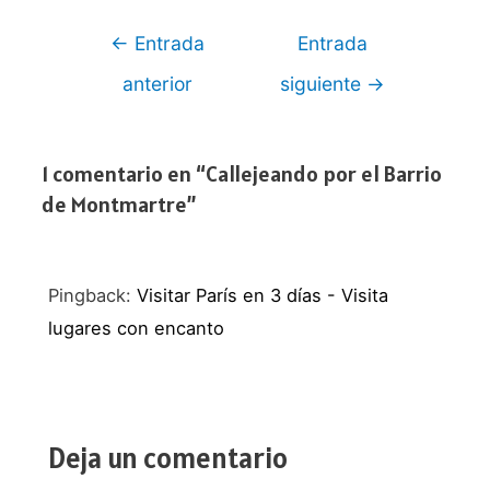
Navegación
←
Entrada
Entrada
de
anterior
siguiente
→
entradas
1 comentario en “Callejeando por el Barrio
de Montmartre”
Pingback:
Visitar París en 3 días - Visita
lugares con encanto
Deja un comentario