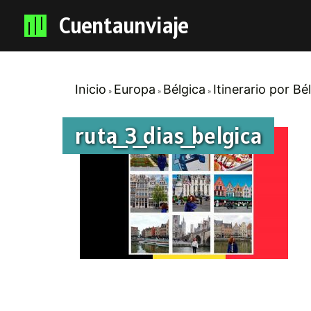
Cuentaunviaje
Inicio
Europa
Bélgica
Itinerario por Bé
ruta_3_dias_belgica