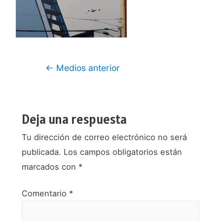
Navegación
←
Medios anterior
de
entradas
Deja una respuesta
Tu dirección de correo electrónico no será
publicada.
Los campos obligatorios están
marcados con
*
Comentario
*