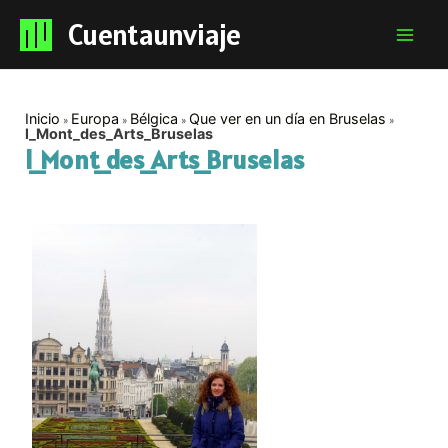
Cuentaunviaje
Mai
Men
Inicio
Europa
Bélgica
Que ver en un día en Bruselas
l_Mont_des_Arts_Bruselas
l_Mont_des_Arts_Bruselas