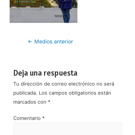
Navegación
←
Medios anterior
de
entradas
Deja una respuesta
Tu dirección de correo electrónico no será
publicada.
Los campos obligatorios están
marcados con
*
Comentario
*