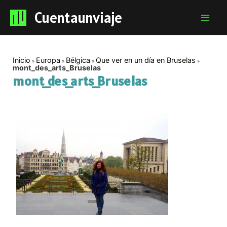
Cuentaunviaje
Mai
Men
Inicio
Europa
Bélgica
Que ver en un día en Bruselas
mont_des_arts_Bruselas
mont_des_arts_Bruselas