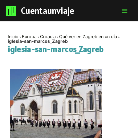
Cuentaunviaje
Mai
Men
Inicio
Europa
Croacia
Qué ver en Zagreb en un día
iglesia-san-marcos_Zagreb
iglesia-san-marcos_Zagreb