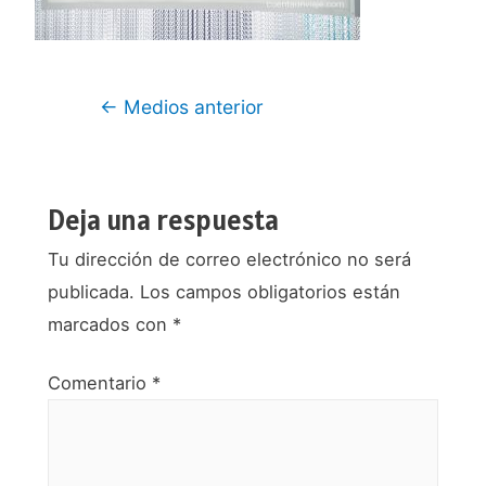
Navegación
←
Medios anterior
de
entradas
Deja una respuesta
Tu dirección de correo electrónico no será
publicada.
Los campos obligatorios están
marcados con
*
Comentario
*