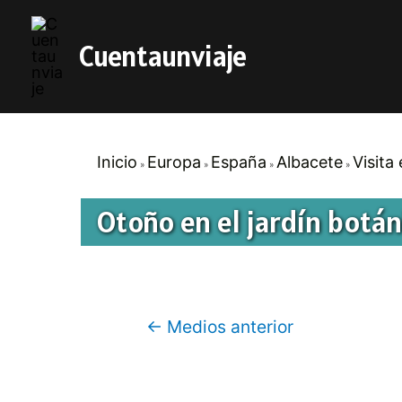
Cuentaunviaje
Inicio
Europa
España
Albacete
Visita
Otoño en el jardín botá
Navegación
←
Medios anterior
de
entradas