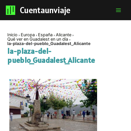
Cuentaunviaje
Mai
Men
Inicio
Europa
España
Alicante
Qué ver en Guadalest en un día
la-plaza-del-pueblo_Guadalest_Alicante
la-plaza-del-
pueblo_Guadalest_Alicante