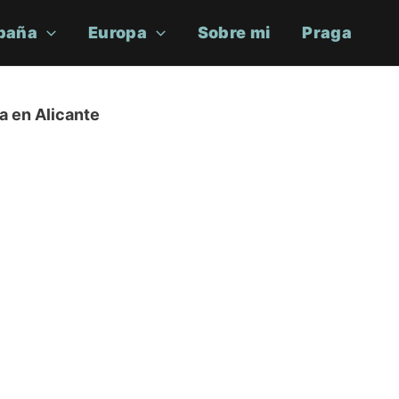
paña
Europa
Sobre mi
Praga
a en Alicante