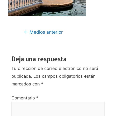
Navegación
←
Medios anterior
de
entradas
Deja una respuesta
Tu dirección de correo electrónico no será
publicada.
Los campos obligatorios están
marcados con
*
Comentario
*