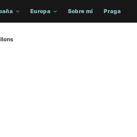
paña
Europa
Sobre mi
Praga
llons