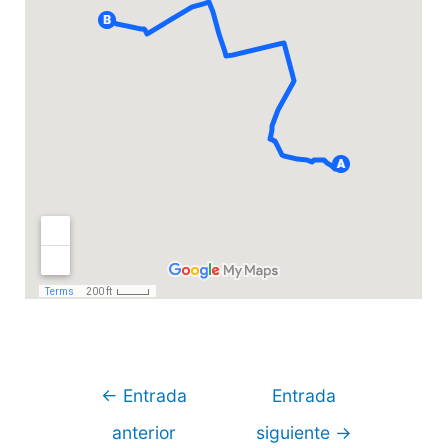
Navegación
←
Entrada
Entrada
de
anterior
siguiente
→