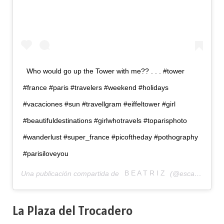
Who would go up the Tower with me?? . . . #tower
#france #paris #travelers #weekend #holidays
#vacaciones #sun #travellgram #eiffeltower #girl
#beautifuldestinations #girlwhotravels #toparisphoto
#wanderlust #super_france #picoftheday #pothography
#parisiloveyou
Una publicación compartida de
B E A T R I Z
(@escapateconmi_go) el
La Plaza del Trocadero