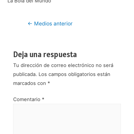
La Bola del Mundo
Navegación
←
Medios anterior
de
entradas
Deja una respuesta
Tu dirección de correo electrónico no será
publicada.
Los campos obligatorios están
marcados con
*
Comentario
*