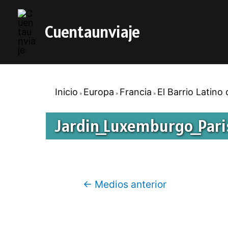
Cuentaunviaje
Inicio
Europa
Francia
El Barrio Latino 
Jardin_Luxemburgo_Pari
Navegación
←
Medios anterior
de
entradas