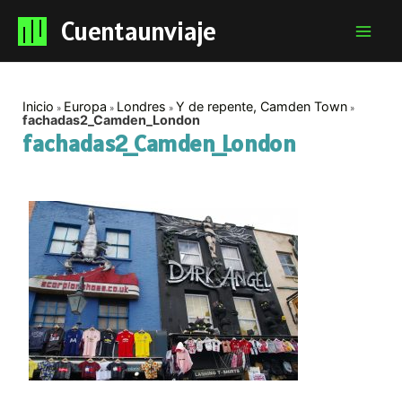
Cuentaunviaje
Mai
Men
Inicio
Europa
Londres
Y de repente, Camden Town
fachadas2_Camden_London
fachadas2_Camden_London