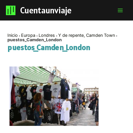
Cuentaunviaje
Mai
Men
Inicio
Europa
Londres
Y de repente, Camden Town
puestos_Camden_London
puestos_Camden_London