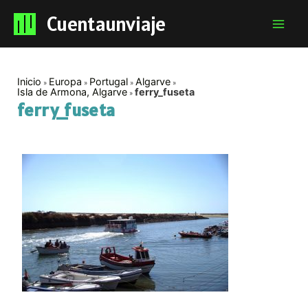
Cuentaunviaje
Mai
Men
Inicio
Europa
Portugal
Algarve
Isla de Armona, Algarve
ferry_fuseta
ferry_fuseta