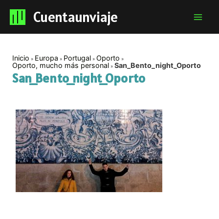
Cuentaunviaje
Mai
Men
Inicio
Europa
Portugal
Oporto
Oporto, mucho más personal
San_Bento_night_Oporto
San_Bento_night_Oporto