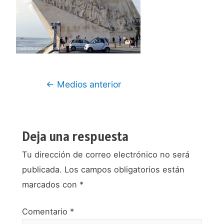
Navegación
←
Medios anterior
de
entradas
Deja una respuesta
Tu dirección de correo electrónico no será
publicada.
Los campos obligatorios están
marcados con
*
Comentario
*