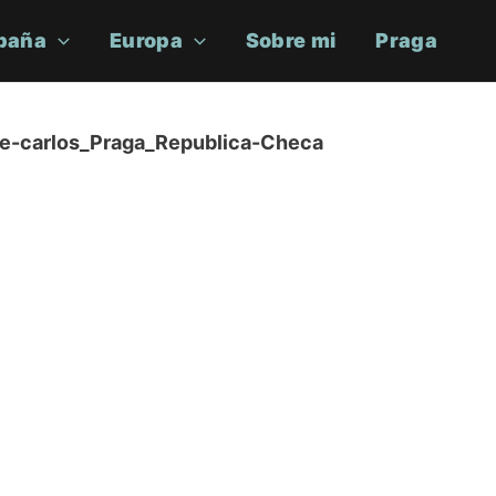
paña
Europa
Sobre mi
Praga
e-carlos_Praga_Republica-Checa