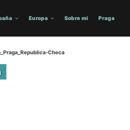
paña
Europa
Sobre mi
Praga
pa_Praga_Republica-Checa
a