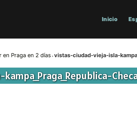
Inicio
Es
r en Praga en 2 días
vistas-ciudad-vieja-isla-kam
la-kampa_Praga_Republica-Chec