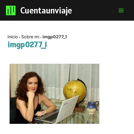
Cuentaunviaje
Mai
Men
Inicio
Sobre mi
imgp0277_1
imgp0277_1