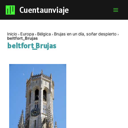
Cuentaunviaje
Mai
Men
Inicio
Europa
Bélgica
Brujas en un día, soñar despierto
beltfort_Brujas
beltfort_Brujas