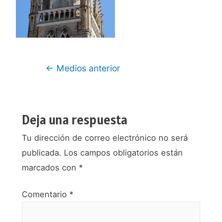
Navegación
←
Medios anterior
de
entradas
Deja una respuesta
Tu dirección de correo electrónico no será
publicada.
Los campos obligatorios están
marcados con
*
Comentario
*