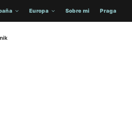
paña
Europa
Sobre mi
Praga
nik