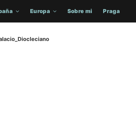
paña
Europa
Sobre mi
Praga
lacio_Diocleciano