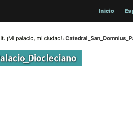
Inicio
Es
t. ¡Mi palacio, mi ciudad!
Catedral_San_Domnius_Pa
alacio_Diocleciano