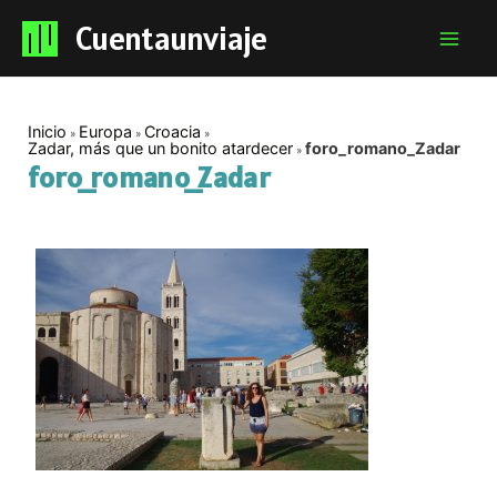
Cuentaunviaje
Mai
Men
Inicio
Europa
Croacia
Zadar, más que un bonito atardecer
foro_romano_Zadar
foro_romano_Zadar