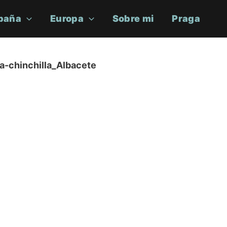
paña
Europa
Sobre mi
Praga
a-chinchilla_Albacete