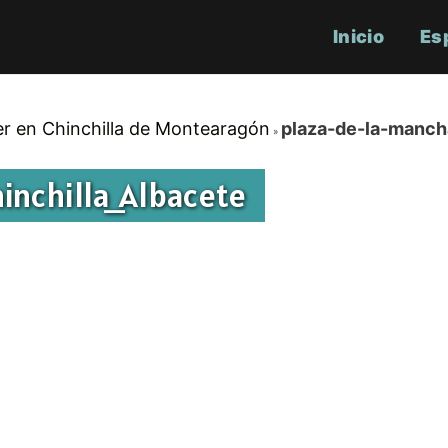
Inicio
Es
r en Chinchilla de Montearagón
plaza-de-la-manch
nchilla_Albacete