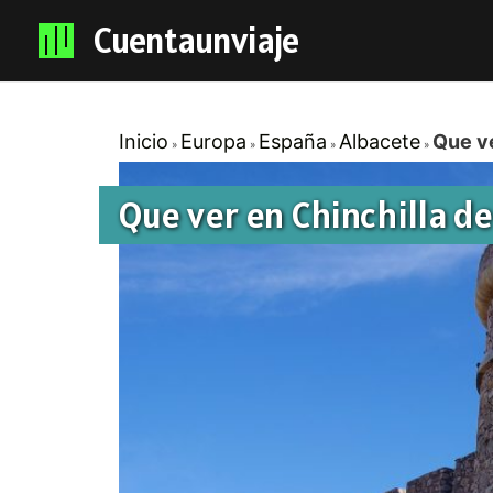
Cuentaunviaje
Inicio
Europa
España
Albacete
Que v
Que ver en Chinchilla 