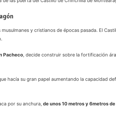
 de las puerta del Castillo de Chinchilla de Montear
ragón
 musulmanes y cristianos de épocas pasada. El Casti
n.
n Pacheco
, decide construir sobre la fortificación ár
ue hacía su gran papel aumentando la capacidad defe
aca por su anchura,
de unos 10 metros y 6metros de