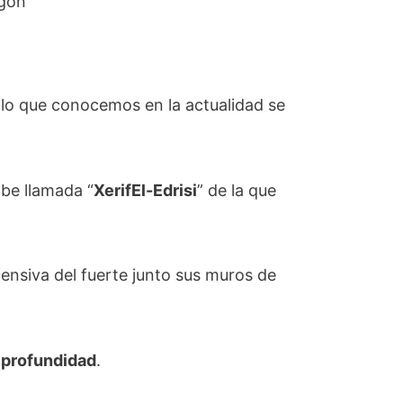
agón
llo que conocemos en la actualidad se
abe llamada “
XerifEl-Edrisi
” de la que
nsiva del fuerte junto sus muros de
 profundidad
.