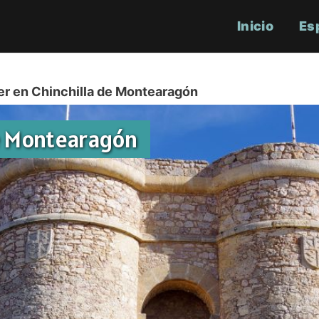
Inicio
Es
er en Chinchilla de Montearagón
de Montearagón