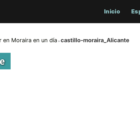
Inicio
Es
 en Moraira en un día
castillo-moraira_Alicante
te