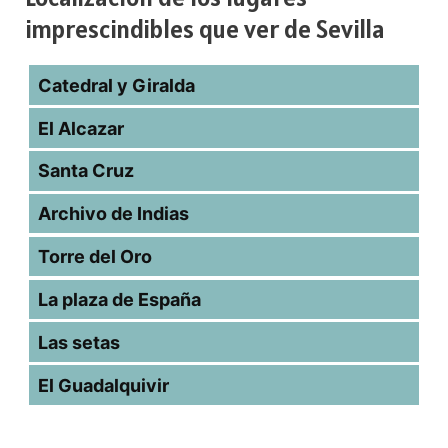
imprescindibles que ver de Sevilla
Catedral y Giralda
El Alcazar
Santa Cruz
Archivo de Indias
Torre del Oro
La plaza de España
Las setas
El Guadalquivir