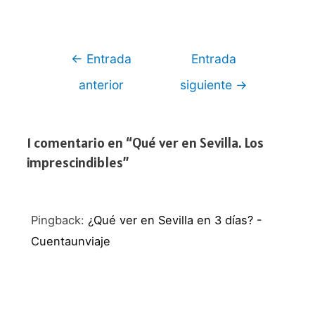
Navegación
←
Entrada
Entrada
de
anterior
siguiente
→
entradas
1 comentario en “Qué ver en Sevilla. Los
imprescindibles”
Pingback:
¿Qué ver en Sevilla en 3 días? -
Cuentaunviaje