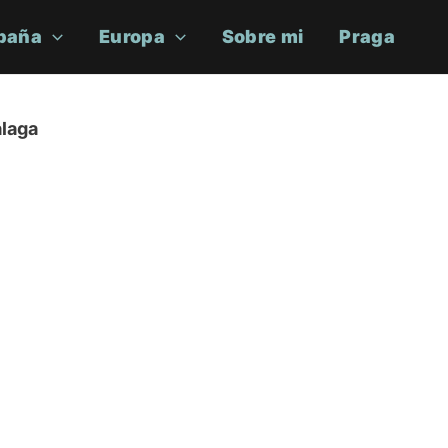
paña
Europa
Sobre mi
Praga
alaga