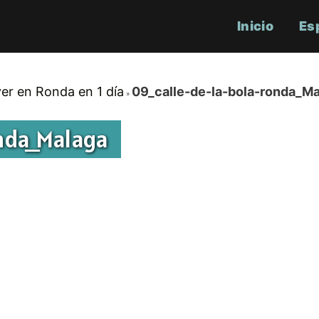
Inicio
Es
er en Ronda en 1 día
09_calle-de-la-bola-ronda_M
nda_Malaga