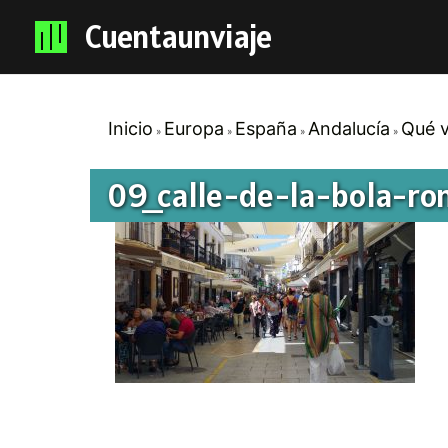
Cuentaunviaje
Inicio
Europa
España
Andalucía
Qué v
09_calle-de-la-bola-ro