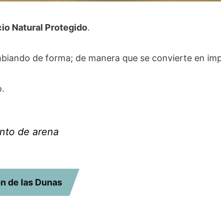
io Natural Protegido
.
ando de forma; de manera que se convierte en impo
o.
nto de arena
n de las Dunas