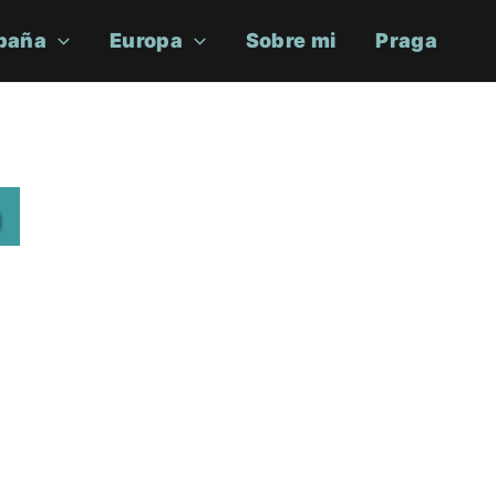
paña
Europa
Sobre mi
Praga
a