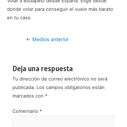
Volar a Budapest desde España. Elige desde
donde volar para conseguir el vuelo más barato
en tu caso
Navegación
←
Medios anterior
de
entradas
Deja una respuesta
Tu dirección de correo electrónico no será
publicada.
Los campos obligatorios están
marcados con
*
Comentario
*