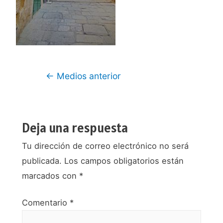
Navegación
←
Medios anterior
de
entradas
Deja una respuesta
Tu dirección de correo electrónico no será
publicada.
Los campos obligatorios están
marcados con
*
Comentario
*