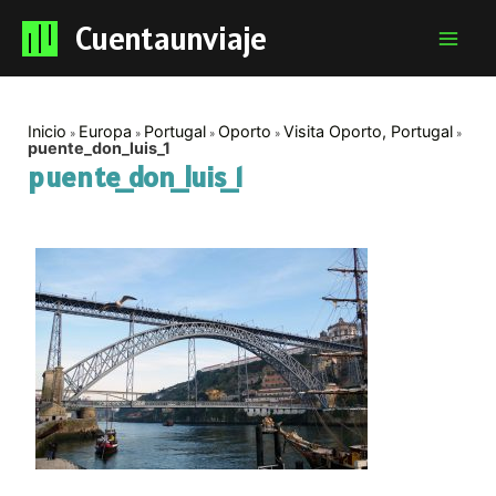
Cuentaunviaje
Mai
Men
Inicio
Europa
Portugal
Oporto
Visita Oporto, Portugal
puente_don_luis_1
puente_don_luis_1