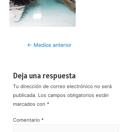
Navegación
←
Medios anterior
de
entradas
Deja una respuesta
Tu dirección de correo electrónico no será
publicada.
Los campos obligatorios están
marcados con
*
Comentario
*