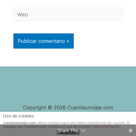
Web
Copyright © 2026 Cuentaunviaje.com
Uso de cookies
cuentaunviaje.com
utiliza cookies para una mejor experiencia de usuario. Al
navegar por cuentaunviaje aceptas el uso de cookies.
Más información
Share This
ACEPTAR