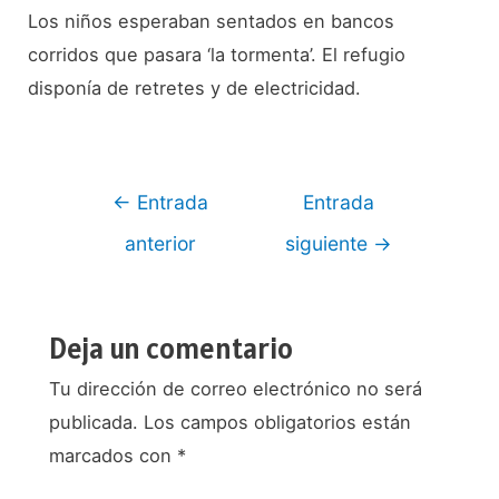
L
os niños esperaban sentados en bancos
corridos que pasara ‘la tormenta’.
El refugio
disponía de retretes y de electricidad.
Navegación
←
Entrada
Entrada
de
anterior
siguiente
→
entradas
Deja un comentario
Tu dirección de correo electrónico no será
publicada.
Los campos obligatorios están
marcados con
*