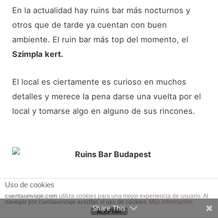
En la actualidad hay ruins bar más nocturnos y
otros que de tarde ya cuentan con buen
ambiente. El ruin bar más top del momento, el
Szimpla kert.
El local es ciertamente es curioso en muchos
detalles y merece la pena darse una vuelta por el
local y tomarse algo en alguno de sus rincones.
De moda en Budapest es irse de Ruins Bar.
Uso de cookies
cuentaunviaje.com
utiliza cookies para una mejor experiencia de usuario. Al
navegar por cuentaunviaje aceptas el uso de cookies.
Más información
Reservas del día
Share This
ACEPTAR